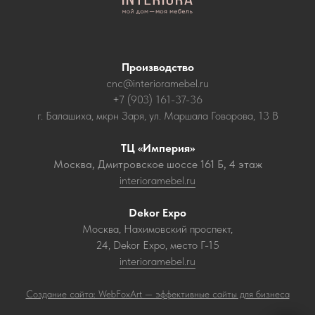
Производство
cnc@interioramebel.ru
+7 (903) 161-37-36
г. Балашиха, мкрн Заря, ул. Маршала Говорова, 13 В
ТЦ «Империя»
Москва, Дмитровское шоссе 161 Б, 4 этаж
interioramebel.ru
Dekor Expo
Москва, Нахимовский проспект,
24, Dekor Expo, место Г-15
interioramebel.ru
Создание сайта: WebFoxArt — эффективные сайты для бизнеса